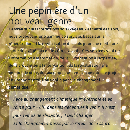
Une pépinière d'un
nouveau genre
Centrée sur les interactions sols/végétaux et santé des sols,
nous proposons une gamme de services basés sur la
régénération et la revitalisation des sols pour une meilleure
santé des végétaux et des êtres vivants. Ces services vont de
l’information à la formation, de la vulgarisation à l’expertise,
de la prévention à l’intervention, de la renaturation à la
gestion de crise, de l’accompagnement à la gestion de projet
environnemental.
Nous anticipons le changement
climatique.
Face au changement climatique irréversible et en
route pour +2°C dans les décennies à venir, il n’est
plus temps de s’adapter, il faut changer.
Et le changement passe par le retour de la santé